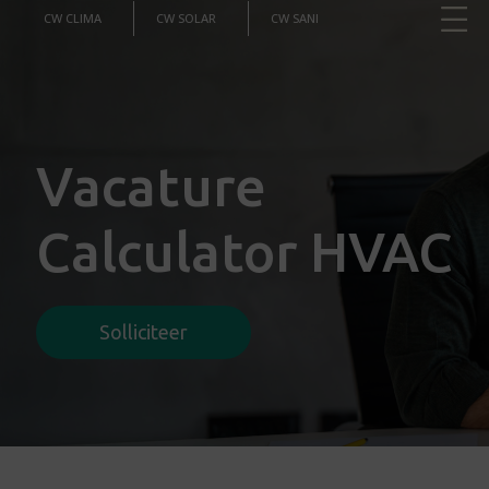
CW CLIMA
CW SOLAR
CW SANI
Vacature
Calculator HVAC
Solliciteer