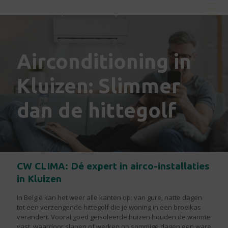
CW CLIMA
CW SOLAR
CW SANI
Airconditioning in
Kluizen: Slimmer
dan de hittegolf
CW CLIMA: Dé expert in airco-installaties
in Kluizen
In België kan het weer alle kanten op: van gure, natte dagen
tot een verzengende hittegolf die je woning in een broeikas
verandert. Vooral goed geïsoleerde huizen houden de warmte
vast, waardoor slapen of werken op sommige dagen een ware