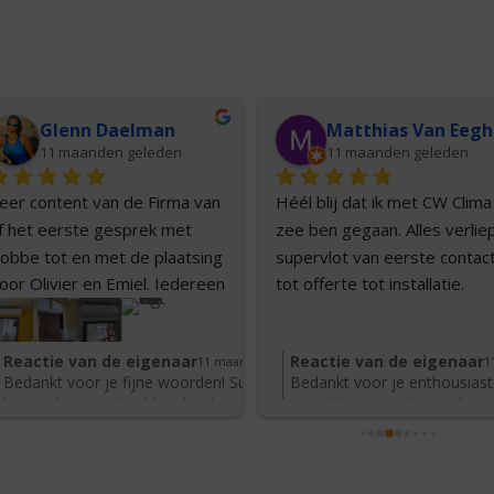
Glenn Daelman
M
11 maanden geleden
11 maanden geleden
eer content van de Firma van 
Héél blij dat ik met CW Clima 
f het eerste gesprek met 
zee ben gegaan. Alles verliep
obbe tot en met de plaatsing 
supervlot van eerste contact
oor Olivier en Emiel. Iedereen 
tot offerte tot installatie. 
s vlot in omgang en luisteren 
Bedankt Robbe voor de goei
aar je wensen en bekijken 
opvolging en ook ongelooflijk
Reactie van de eigenaar
Reactie van de eigenaar
eleden
11 maanden geleden
1
amen de mogelijkheden 
dikke merci aan de 
 en
Bedankt voor je fijne woorden! Super om te
Bedankt voor je enthousiast
eantwoorden vlot de vragen 
installateurs voor hun enorm 
alles
horen dat zowel Robbe als Olivier en Emiel
Geweldig om te horen dat R
er plaatse en via mail.En laten 
goeie en propere werk. Ze 
ijn
dit zo mooi hebben opgevolgd. We geven je
installatieteam dit zo mooi
e werf mooi achter. zelf de 
hebben na 1 dag alles super 
we
complimenten zeker door aan het team.
opgevolgd. We geven je co
Heel blij dat alles naar wens verlopen is en
graag door. Fijn dat alles net
ak doorvoer beneden 
netjes en georganiseerd 
dank voor je aanbeveling!
achtergelaten worden – dat