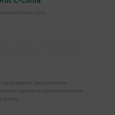
ordt C-Clima
msverandering naar C-Clima
en wordt uitgebreid. Samen met Robbe
nnepanelen, laadpalen en slimme energiebeheer
r geboren.