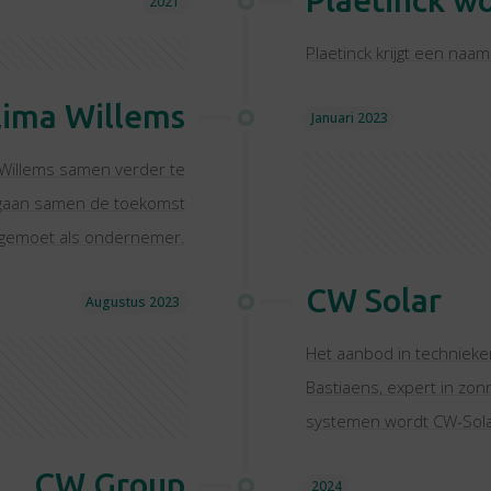
Plaetinck w
2021
Plaetinck krijgt een naa
lima Willems
Januari 2023
t Willems samen verder te
 gaan samen de toekomst
gemoet als ondernemer.
CW Solar
Augustus 2023
Het aanbod in techniek
Bastiaens, expert in zo
systemen wordt CW-Sola
CW Group
2024