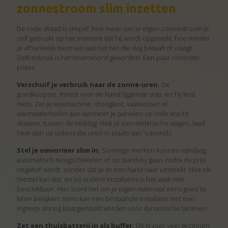
zonnestroom slim inzetten
De rode draad is simpel: hoe meer van je eigen zonnestroom je
zelf gebruikt op het moment dat hij wordt opgewekt, hoe minder
je afhankelijk bent van wat het net die dag betaalt of vraagt.
Zelfverbruik is het toverwoord geworden. Een paar concrete
pistes.
Verschuif je verbruik naar de zonne-uren.
De
goedkoopste, meest voor de hand liggende stap, en hij kost
niets. Zet je wasmachine, droogkast, vaatwasser of
warmwaterboiler aan wanneer je panelen op volle kracht
draaien, tussen de middag. Heb je een elektrische wagen, laad
hem dan op tijdens die uren in plaats van 's avonds.
Stel je omvormer slim in.
Sommige merken kunnen vandaag
automatisch terugschakelen of op stand-by gaan zodra de prijs
negatief wordt, zonder dat je er een hand naar uitsteekt. Niet elk
toestel kan dat, en bij oudere installaties is het vaak niet
beschikbaar. Hier loont het om je eigen materiaal eens goed te
laten bekijken; soms kan een bestaande installatie met een
ingreep alsnog klaargemaakt worden voor dynamische tarieven.
Zet een thuisbatterij in als buffer.
Dit is voor veel gezinnen