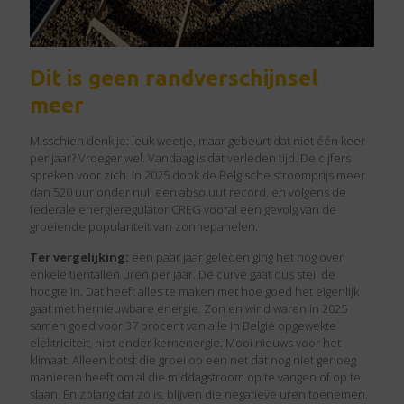
Dit is geen randverschijnsel
meer
Misschien denk je: leuk weetje, maar gebeurt dat niet één keer
per jaar? Vroeger wel. Vandaag is dat verleden tijd. De cijfers
spreken voor zich. In 2025 dook de Belgische stroomprijs
meer
dan 520 uur onder nul, een absoluut record, en volgens de
federale energieregulator CREG vooral een gevolg van de
groeiende populariteit van zonnepanelen
.
Ter vergelijking:
een paar jaar geleden ging het nog over
enkele tientallen uren per jaar. De curve gaat dus steil de
hoogte in. Dat heeft alles te maken met hoe goed het eigenlijk
gaat met hernieuwbare energie.
Zon en wind waren in 2025
samen goed voor 37 procent van alle in België opgewekte
elektriciteit, nipt onder kernenergie.
Mooi nieuws voor het
klimaat. Alleen botst die groei op een net dat nog niet genoeg
manieren heeft om al die middagstroom op te vangen of op te
slaan. En zolang dat zo is, blijven die negatieve uren toenemen.