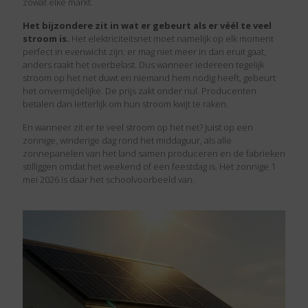
zowat elke markt.
Het bijzondere zit in wat er gebeurt als er véél te veel
stroom is.
Het elektriciteitsnet moet namelijk op elk moment
perfect in evenwicht zijn: er mag niet meer in dan eruit gaat,
anders raakt het overbelast. Dus wanneer iedereen tegelijk
stroom op het net duwt en niemand hem nodig heeft, gebeurt
het onvermijdelijke. De prijs zakt onder nul. Producenten
betalen dan letterlijk om hun stroom kwijt te raken.
En wanneer zit er te veel stroom op het net? Juist op een
zonnige, winderige dag rond het middaguur, als alle
zonnepanelen van het land samen produceren en de fabrieken
stilliggen omdat het weekend of een feestdag is. Het zonnige 1
mei 2026 is daar het schoolvoorbeeld van.