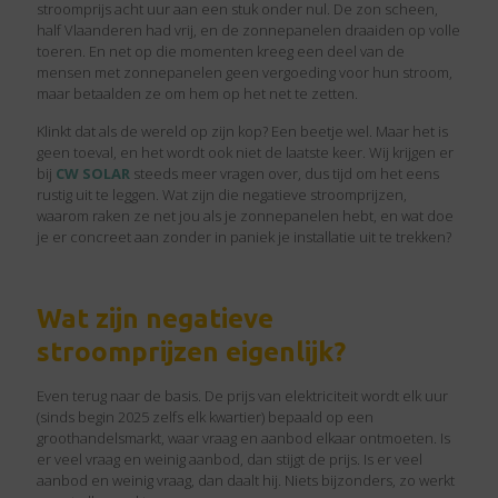
stroomprijs acht uur aan een stuk onder nul. De zon scheen,
half Vlaanderen had vrij, en de zonnepanelen draaiden op volle
toeren. En net op die momenten kreeg een deel van de
mensen met zonnepanelen geen vergoeding voor hun stroom,
maar betaalden ze om hem op het net te zetten.
Klinkt dat als de wereld op zijn kop? Een beetje wel. Maar het is
geen toeval, en het wordt ook niet de laatste keer. Wij krijgen er
bij
CW SOLAR
steeds meer vragen over, dus tijd om het eens
rustig uit te leggen. Wat zijn die negatieve stroomprijzen,
waarom raken ze net jou als je zonnepanelen hebt, en wat doe
je er concreet aan zonder in paniek je installatie uit te trekken?
Wat zijn negatieve
stroomprijzen eigenlijk?
Even terug naar de basis. De prijs van elektriciteit wordt elk uur
(sinds begin 2025 zelfs elk kwartier) bepaald op een
groothandelsmarkt, waar vraag en aanbod elkaar ontmoeten. Is
er veel vraag en weinig aanbod, dan stijgt de prijs. Is er veel
aanbod en weinig vraag, dan daalt hij. Niets bijzonders, zo werkt