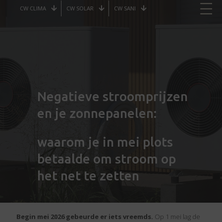
CW CLIMA
CW SOLAR
CW SANI
Negatieve stroomprijzen
en je zonnepanelen:
waarom je in mei plots
betaalde om stroom op
het net te zetten
Begin mei 2026 gebeurde er iets vreemds.
Op 1 mei lag de