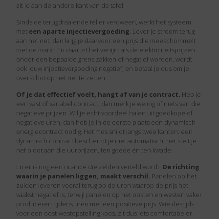
zit je aan de andere kant van de tafel.
Sinds de terugdraaiende teller verdween, werkt het systeem
met
een aparte injectievergoeding
. Lever je stroom terug
aan het net, dan krijg je daarvoor een prijs die meeschommelt
met de markt. En daar zit het venijn:
als de elektriciteitsprijzen
onder een bepaalde grens zakken of negatief worden, wordt
ook jouw injectievergoeding negatief, en betaal je dus om je
overschot op het net te zetten.
Of je dat effectief voelt, hangt af van je contract.
Heb je
een vast of variabel contract, dan merk je weinig of niets van die
negatieve prijzen. Wil je echt voordeel halen uit goedkope of
negatieve uren, dan heb je in de eerste plaats een dynamisch
energiecontract nodig.
Het mes snijdt langs twee kanten: een
dynamisch contract beschermt je niet automatisch, het stelt je
net bloot aan die uurprijzen, ten goede én ten kwade.
En er is nog een nuance die zelden verteld wordt.
De richting
waarin je panelen liggen, maakt verschil.
Panelen op het
zuiden leveren vooral terug op de uren waarop de prijs het
vaakst negatief is, terwijl panelen op het oosten en westen vaker
produceren tijdens uren met een positieve prijs.
Wie destijds
voor een oost-westopstelling koos, zit dus iets comfortabeler.