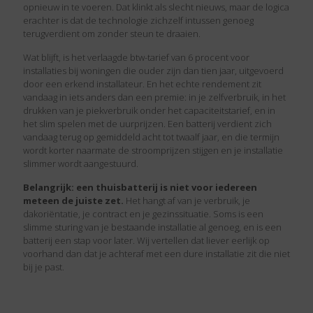
opnieuw in te voeren. Dat klinkt als slecht nieuws, maar de logica
erachter is dat de technologie zichzelf intussen genoeg
terugverdient om zonder steun te draaien.
Wat blijft, is het verlaagde btw-tarief van 6 procent voor
installaties bij woningen die ouder zijn dan tien jaar, uitgevoerd
door een erkend installateur. En het echte rendement zit
vandaag in iets anders dan een premie: in je zelfverbruik, in het
drukken van je piekverbruik onder het capaciteitstarief, en in
het slim spelen met de uurprijzen. Een batterij verdient zich
vandaag terug op gemiddeld acht tot twaalf jaar, en die termijn
wordt korter naarmate de stroomprijzen stijgen en je installatie
slimmer wordt aangestuurd.
Belangrijk: een thuisbatterij is niet voor iedereen
meteen de juiste zet.
Het hangt af van je verbruik, je
dakoriëntatie, je contract en je gezinssituatie. Soms is een
slimme sturing van je bestaande installatie al genoeg, en is een
batterij een stap voor later. Wij vertellen dat liever eerlijk op
voorhand dan dat je achteraf met een dure installatie zit die niet
bij je past.