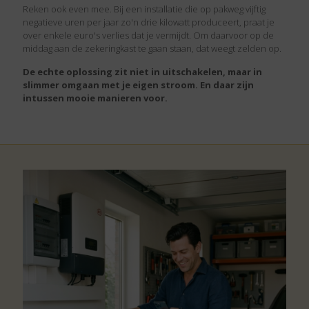
Reken ook even mee. Bij een installatie die op pakweg vijftig
negatieve uren per jaar zo'n drie kilowatt produceert, praat je
over enkele euro's verlies dat je vermijdt. Om daarvoor op de
middag aan de zekeringkast te gaan staan, dat weegt zelden op.
De echte oplossing zit niet in uitschakelen, maar in
slimmer omgaan met je eigen stroom. En daar zijn
intussen mooie manieren voor.