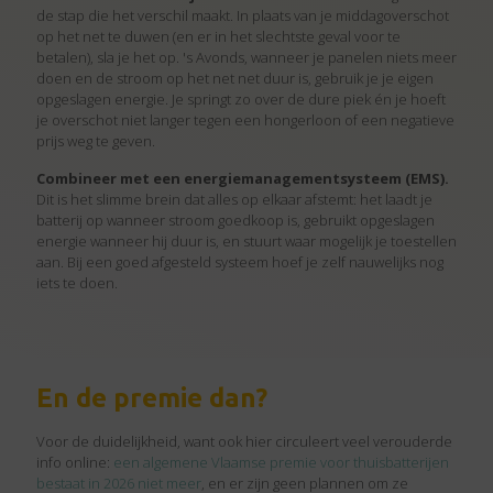
de stap die het verschil maakt. In plaats van je middagoverschot
op het net te duwen (en er in het slechtste geval voor te
betalen), sla je het op. 's Avonds, wanneer je panelen niets meer
doen en de stroom op het net net duur is, gebruik je je eigen
opgeslagen energie. Je springt zo over de dure piek én je hoeft
je overschot niet langer tegen een hongerloon of een negatieve
prijs weg te geven.
Combineer met een energiemanagementsysteem (EMS).
Dit is het slimme brein dat alles op elkaar afstemt: het laadt je
batterij op wanneer stroom goedkoop is, gebruikt opgeslagen
energie wanneer hij duur is, en stuurt waar mogelijk je toestellen
aan. Bij een goed afgesteld systeem hoef je zelf nauwelijks nog
iets te doen.
En de premie dan?
Voor de duidelijkheid, want ook hier circuleert veel verouderde
info online:
een algemene Vlaamse premie voor thuisbatterijen
bestaat in 2026 niet meer
, en er zijn geen plannen om ze