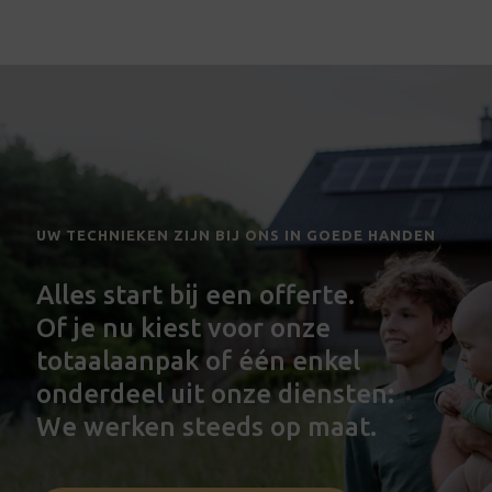
ins
serv
UW TECHNIEKEN ZIJN BIJ ONS IN GOEDE HANDEN
Alles start bij een offerte.
Of je nu kiest voor onze
totaalaanpak of één enkel
onderdeel uit onze diensten:
We werken steeds op maat.