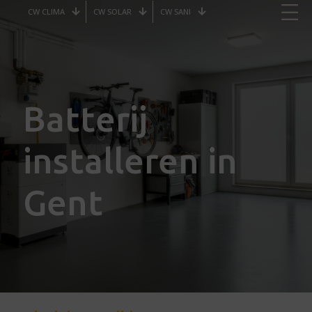
CW CLIMA
CW SOLAR
CW SANI
Batterij
installeren in
Gent