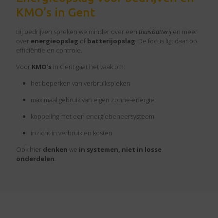
KMO’s in Gent
Bij bedrijven spreken we minder over een
thuisbatterij
en meer
over
energieopslag
of
batterijopslag
. De focus ligt daar op
efficiëntie en controle.
Voor
KMO’s
in Gent gaat het vaak om:
het beperken van verbruikspieken
maximaal gebruik van eigen zonne-energie
koppeling met een energiebeheersysteem
inzicht in verbruik en kosten
Ook hier
denken
we
in systemen, niet in losse
onderdelen
.