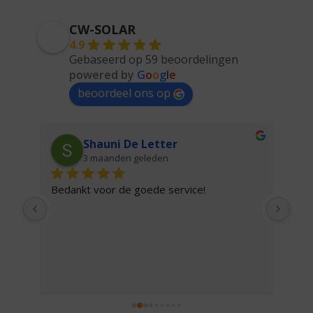
CW-SOLAR
4.9
Gebaseerd op 59 beoordelingen
powered by
G
o
o
g
l
e
beoordeel ons op
Shauni De Letter
3 maanden geleden
van 
Bedankt voor de goede service!
Zaa
tec
mee
 
luis
 
een
ber
pro
van 