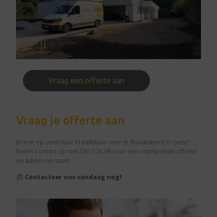
Vraag een offerte aan
Vraag je offerte aan
Ben je op zoek naar installateur voor je thuisbatterij in Gent?
Neem contact op met CW SOLAR voor een vrijblijvende offerte
en advies op maat!
Contacteer ons vandaag nog!