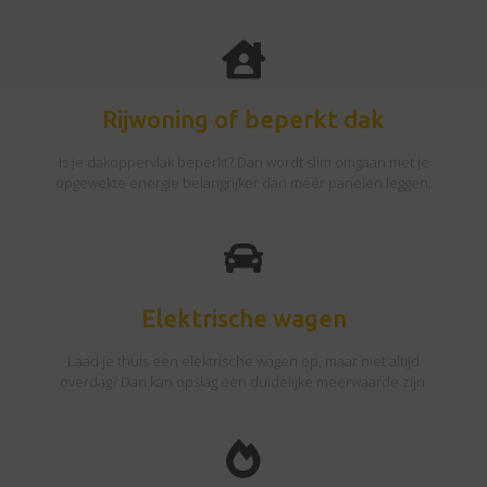
Rijwoning of beperkt dak
Is je dakoppervlak beperkt? Dan wordt slim omgaan met je
opgewekte energie belangrijker dan méér panelen leggen.
Elektrische wagen
Laad je thuis een elektrische wagen op, maar niet altijd
overdag? Dan kan opslag een duidelijke meerwaarde zijn.