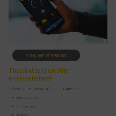
Vraag een offerte aan
Thuisbatterij en slim
energiebeheer
In Gent zien we steeds vaker combinaties van:
zonnepanelen
thuisbatterij
laadpaal