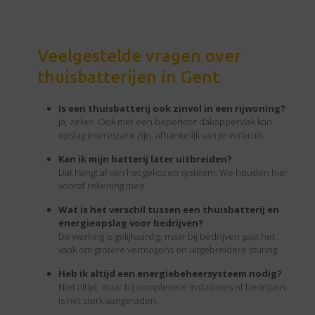
Veelgestelde vragen over
thuisbatterijen in Gent
Is een thuisbatterij ook zinvol in een rijwoning?
Ja, zeker. Ook met een beperkter dakoppervlak kan
opslag interessant zijn, afhankelijk van je verbruik.
Kan ik mijn batterij later uitbreiden?
Dat hangt af van het gekozen systeem. We houden hier
vooraf rekening mee.
Wat is het verschil tussen een thuisbatterij en
energieopslag voor bedrijven?
De werking is gelijkaardig, maar bij bedrijven gaat het
vaak om grotere vermogens en uitgebreidere sturing.
Heb ik altijd een energiebeheersysteem nodig?
Niet altijd, maar bij complexere installaties of bedrijven
is het sterk aangeraden.