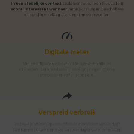
In een stedelijke context
zoals Gent wordt een thuisbatterij
vooral interessant wanneer
verbruik, timing en beschikbare
ruimte slim op elkaar afgestemd moeten worden.
Digitale meter
Met een digitale meter wordt terugleveren minder
interessant. Een thuisbatterij helpt om je eigen zonne-
energie later zelf te gebruiken.
Verspreid verbruik
Gebruik je stroom op verschillende momenten van de dag?
Dan kan een batterij energie van overdag bewaren voor later.