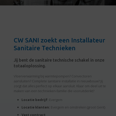
CW SANI zoekt een Installateur
Sanitaire Technieken
Jij bent de sanitaire technische schakel in onze
totaaloplossing.
Vloerverwarming bij warmtepompen? Convectoren
aansluiten? Complete sanitaire installatie in nieuwbouw? Jij
zorgt dat alles perfect op elkaar aansluit. Klaar om deel uit te
maken van een technieken-familie die vooruitdenkt?
Locatie bedrijf:
Evergem
Locatie klanten:
Evergem en omstreken (groot Gent)
Vast contract