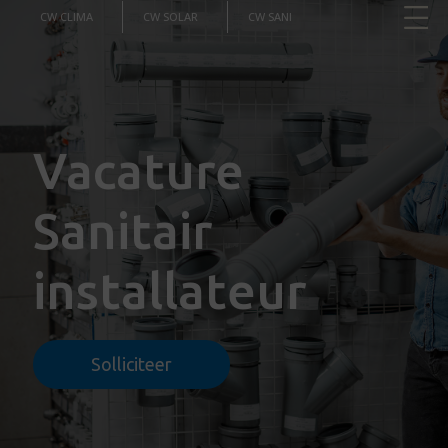
CW CLIMA
CW SOLAR
CW SANI
Vacature
Sanitair
installateur
Solliciteer