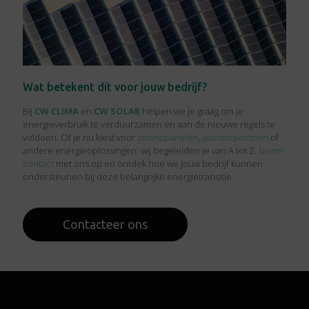
Wat betekent dit voor jouw bedrijf?
Bij
CW CLIMA
en
CW SOLAR
helpen we je graag om je
energieverbruik te verduurzamen en aan de nieuwe regels te
voldoen. Of je nu kiest voor
zonnepanelen
,
warmtepompen
of
andere energieoplossingen: wij begeleiden je van A tot Z.
Neem
contact
met ons op en ontdek hoe we jouw bedrijf kunnen
ondersteunen bij deze belangrijke energietransitie.
Contacteer ons