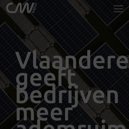
Vlaander
geeft
bedrijven
meer
ademruim