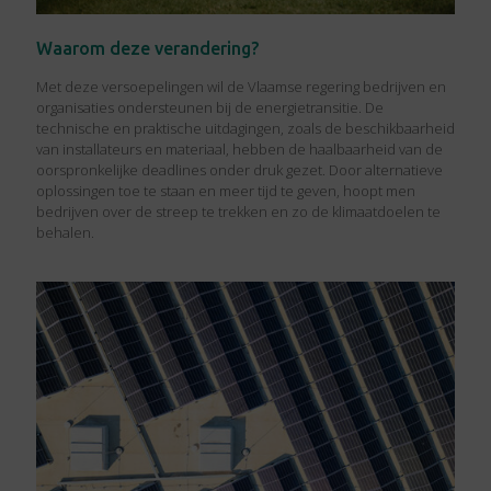
Waarom deze verandering?
Met deze versoepelingen wil de Vlaamse regering bedrijven en
organisaties ondersteunen bij de energietransitie. De
technische en praktische uitdagingen, zoals de beschikbaarheid
van installateurs en materiaal, hebben de haalbaarheid van de
oorspronkelijke deadlines onder druk gezet. Door alternatieve
oplossingen toe te staan en meer tijd te geven, hoopt men
bedrijven over de streep te trekken en zo de klimaatdoelen te
behalen.