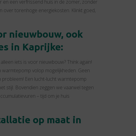
er en een verfrissend huis in de zomer, zonder
en over torenhoge energiekosten. Klinkt goed,
or nieuwbouw, ook
s in Kaprijke:
lleen iets is voor nieuwbouw? Think again!
en warmtepomp volop mogelijkheden. Geen
n probleem! Een lucht-lucht warmtepomp
et stijl. Bovendien zeggen we vaarwel tegen
cumulatievuren – tijd om je huis
allatie op maat in