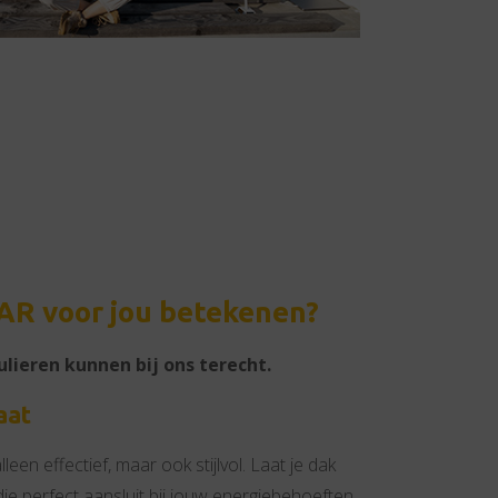
R voor jou betekenen?
ulieren kunnen bij ons terecht.
aat
een effectief, maar ook stijlvol. Laat je dak
die perfect aansluit bij jouw energiebehoeften.