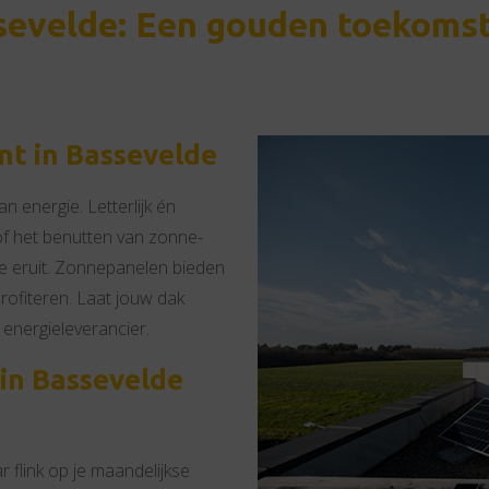
sevelde: Een gouden toekomst
nt in Bassevelde
n energie. Letterlijk én
 of het benutten van zonne-
le eruit. Zonnepanelen bieden
rofiteren. Laat jouw dak
 energieleverancier.
in Bassevelde
r flink op je maandelijkse