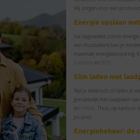
Wij zorgen voor een professio
Energie opslaan met
Sla opgewekte zonne-energie o
een thuisbatterij ben je minder
maximale energiebesparing. K
Enphase
en
BYD
.
Slim laden met laad
Rijd je elektrisch of rijden j
gemakkelijk met laadpalen va
en
Peblar
. Thuis, op kantoor 
jou past.
Energiebeheer: de co