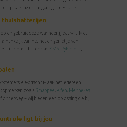
nele plaatsing en langdurige prestaties.
 thuisbatterijen
p en gebruik deze wanneer jij dat wilt. Met
 afhankelijk van het net en geniet je van
ies uit topproducten van
SMA
,
Pylontech
,
palen
e werknemers elektrisch? Maak het iedereen
n topmerken zoals
Smappee
,
Alfen
,
Mennekes
of onderweg – wij bieden een oplossing die bij
ntrole ligt bij jou