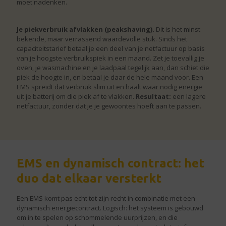
moet nadenken.
Je piekverbruik afvlakken (peakshaving).
Dit is het minst
bekende, maar verrassend waardevolle stuk. Sinds het
capaciteitstarief betaal je een deel van je netfactuur op basis
van je hoogste verbruikspiek in een maand. Zet je toevallig je
oven, je wasmachine en je laadpaal tegelijk aan, dan schiet die
piek de hoogte in, en betaal je daar de hele maand voor. Een
EMS spreidt dat verbruik slim uit en haalt waar nodig energie
uit je batterij om die piek af te vlakken.
Resultaat:
een lagere
netfactuur, zonder dat je je gewoontes hoeft aan te passen.
EMS en dynamisch contract: het
duo dat elkaar versterkt
Een EMS komt pas echt tot zijn recht in combinatie met een
dynamisch energiecontract. Logisch: het systeem is gebouwd
om in te spelen op schommelende uurprijzen, en die