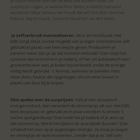
Je zou in theorie veel van dit werk zelf kunnen doen. De
uurprijzen volgen, je wasmachine timen, je batterij manueel
aansturen. Maar serieus: wie houdt dat vol? Een EMS doet het
feilloos, dag en nacht. Concreet draait het om drie taken.
Je zelfverbruik maximaliseren.
Dit is de hoofdzaak. Het
EMS zorgt dat je zoveel mogelijk van je eigen zonnestroom zelf
gebruikt in plaats van hem weg te geven. Produceren je
panelen meer dan je op dat moment verbruikt? Dan stopt het
systeem dat overschot in je batterij, of het zet automatisch een
grootverbruiker aan, je boiler bijvoorbeeld, zodat de energie
nuttig wordt gebruikt. 's Avonds, wanneer je panelen niets
meer doen, haal je die opgeslagen stroom weer boven in
plaats van duur bij te kopen.
Slim spelen met de uurprijzen.
Heb je een dynamisch
energiecontract, dan verandert de stroomprijs elk uur. Het EMS
kent die prijzen en gebruikt ze in jouw voordeel. Is stroom 's
nachts spotgoedkoop? Dan laadt het je batterij of je auto op
dat moment op. Wordt het tijdens de avondpiek duurder? Dan
schakelt het over op je opgeslagen energie. Zo koop je laag in
en vermijd je de dure momenten, zonder dat je er zelf over