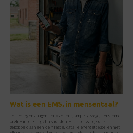
Wat is een EMS, in mensentaal?
Een energiemanagementsysteem is, simpel gezegd, het slimme
brein van je energiehuishouden. Het is software, soms
gekoppeld aan een klein kastje, dat al je energietoestellen met
elkaar laat samenwerken. Je zonnepanelen, je thuisbatterij, je