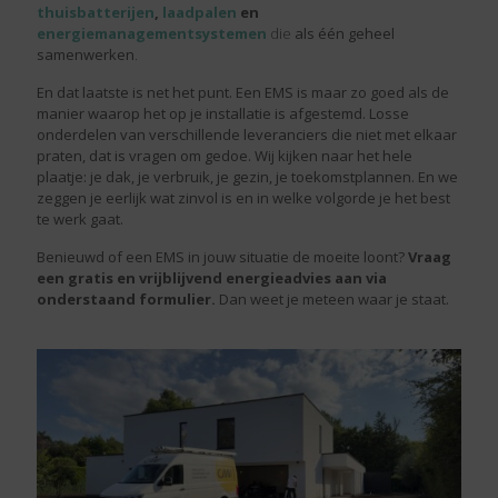
thuisbatterijen
,
laadpalen
en
energiemanagementsystemen
die
als één geheel
samenwerken
.
En dat laatste is net het punt. Een EMS is maar zo goed als de
manier waarop het op je installatie is afgestemd. Losse
onderdelen van verschillende leveranciers die niet met elkaar
praten, dat is vragen om gedoe. Wij kijken naar het hele
plaatje: je dak, je verbruik, je gezin, je toekomstplannen. En we
zeggen je eerlijk wat zinvol is en in welke volgorde je het best
te werk gaat.
Benieuwd of een EMS in jouw situatie de moeite loont?
Vraag
een gratis en vrijblijvend energieadvies aan via
onderstaand formulier.
Dan weet je meteen waar je staat.