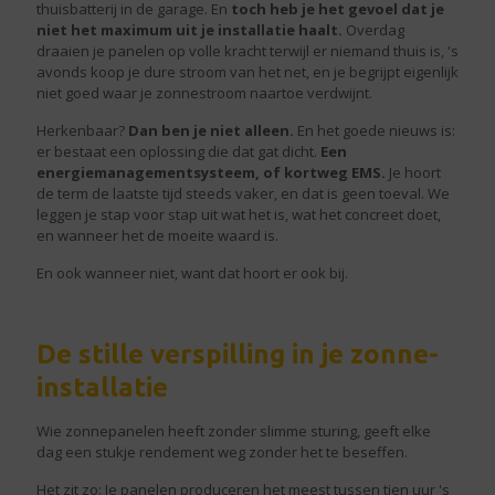
thuisbatterij in de garage. En
toch heb je het gevoel dat je
niet het maximum uit je installatie haalt.
Overdag
draaien je panelen op volle kracht terwijl er niemand thuis is, 's
avonds koop je dure stroom van het net, en je begrijpt eigenlijk
niet goed waar je zonnestroom naartoe verdwijnt.
Herkenbaar?
Dan ben je niet alleen.
En het goede nieuws is:
er bestaat een oplossing die dat gat dicht.
Een
energiemanagementsysteem, of kortweg EMS.
Je hoort
de term de laatste tijd steeds vaker, en dat is geen toeval. We
leggen je stap voor stap uit wat het is, wat het concreet doet,
en wanneer het de moeite waard is.
En ook wanneer niet, want dat hoort er ook bij.
De stille verspilling in je zonne-
installatie
Wie zonnepanelen heeft zonder slimme sturing, geeft elke
dag een stukje rendement weg zonder het te beseffen.
Het zit zo: Je panelen produceren het meest tussen tien uur 's