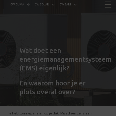
CW CLIMA
CW SOLAR
CW SANI
Wat doet een
energiemanagementsysteem
(EMS) eigenlijk?
En waarom hoor je er
plots overal over?
Je hebt zonnepanelen op je dak. Misschien zelfs een