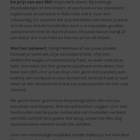
De prijs van een EMS
loopt sterk uiteen. Bij sommige
thuisbatterijen of omvormers zit een basisversie standaard
ingebouwd, en betaal je in feite niets extra. Voor een
volwaardig, los systeem dat al je toestellen aanstuurt, praat je
al snel over enkele honderden euro's, in bepaalde gevallen
oplopend tot rond de duizend euro. De juiste keuze hangt af
van wat je al in huis hebt en hoe ver je het wil drijven.
Wat het oplevert
, hangt helemaal af van jouw situatie:
hoeveel je verbruikt, of je een batterij hebt, of je een
elektrische wagen of warmtepomp hebt, en welk contract je
hebt. Hoe meer (en hoe grotere) stuurbare verbruikers, hoe
meer een EMS voor je kan doen. Een gezin met panelen, een
batterij, een laadpaal en een dynamisch contract haalt er veel
meer uit dan iemand met enkel een paar panelen en een vast
contract.
We geven liever geen losse besparingscijfers die voor jou
misschien niet kloppen. Wat we wél kunnen zeggen: voor een
huishouden met de juiste combinatie van toestellen verdient
een EMS zichzelf doorgaans vlot terug, omdat het elke dag
opnieuw kleine winsten boekt die optellen.
Voor een eenvoudige installatie zonder batterij is het voordeel