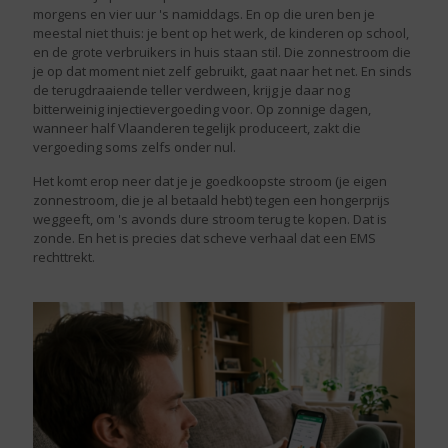
morgens en vier uur 's namiddags. En op die uren ben je
meestal niet thuis: je bent op het werk, de kinderen op school,
en de grote verbruikers in huis staan stil. Die zonnestroom die
je op dat moment niet zelf gebruikt, gaat naar het net. En sinds
de terugdraaiende teller verdween, krijg je daar nog
bitterweinig injectievergoeding voor. Op zonnige dagen,
wanneer half Vlaanderen tegelijk produceert, zakt die
vergoeding soms zelfs onder nul.
Het komt erop neer dat je je goedkoopste stroom (je eigen
zonnestroom, die je al betaald hebt) tegen een hongerprijs
weggeeft, om 's avonds dure stroom terug te kopen. Dat is
zonde. En het is precies dat scheve verhaal dat een EMS
rechttrekt.